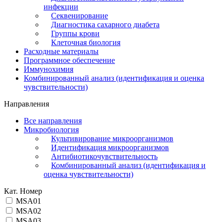
инфекции
Секвенирование
Диагностика сахарного диабета
Группы крови
Клеточная биология
Расходные материалы
Программное обеспечение
Иммунохимия
Комбинированный анализ (идентификация и оценка
чувствительности)
Направления
Все направления
Микробиология
Культивирование микроорганизмов
Идентификация микроорганизмов
Антибиотикочувствительность
Комбинированный анализ (идентификация и
оценка чувствительности)
Кат. Номер
MSA01
MSA02
MSA03