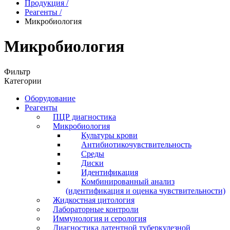
Продукция
/
Реагенты
/
Микробиология
Микробиология
Фильтр
Категории
Оборудование
Реагенты
ПЦР диагностика
Микробиология
Культуры крови
Антибиотикочувствительность
Среды
Диски
Идентификация
Комбинированный анализ
(идентификация и оценка чувствительности)
Жидкостная цитология
Лабораторные контроли
Иммунология и серология
Диагностика латентной туберкулезной