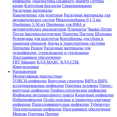
инфекции
Диагностика сахарного диабета
Группы
крови
Клеточная биология
Секвенирование
Расходные материалы
Наконечники для дозаторов
Расходные материалы для
автоматических систем
Микропробирки 0,1-5 мл
Пробирки 5-50 мл
Пробирки для ИФА и
автоматических анализаторов
Планшеты
Чашки Петри
Петли бактериологические
Пипетки Пастера
Штативы
Резервуары для реагентов
Контейнеры для сбора и
хранения образцов
Зонды и транспортные системы
Перчатки
Разное
Расходные материалы для
дезинфекции, стерилизации и утилизации
Программное обеспечение
FRT Manager
КДЛ-МАКС
КДЛ-СПК
Иммунохимия
Направления
Молекулярная диагностика
TORCH-инфекции
Вирусные гепатиты
ВИЧ и ВИЧ-
ассоциированные инфекции
Генетика человека
Герпес-
вирусные инфекции
Гнойно-септические инфекции
Инфекции респираторного тракта
Кишечные инфекции
Нейроинфекции
Особо опасные и природно-очаговые
инфекции
Папилломавирусные инфекции
Туберкулез
Урогенитальные инфекции
Программное обеспечение
Микозы
Генетика
Прочие