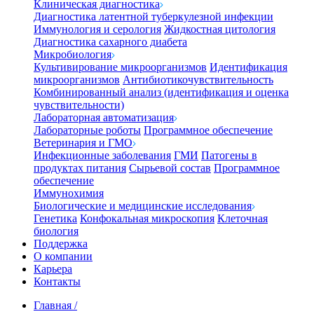
Клиническая диагностика
Диагностика латентной туберкулезной инфекции
Иммунология и серология
Жидкостная цитология
Диагностика сахарного диабета
Микробиология
Культивирование микроорганизмов
Идентификация
микроорганизмов
Антибиотикочувствительность
Комбинированный анализ (идентификация и оценка
чувствительности)
Лабораторная автоматизация
Лабораторные роботы
Программное обеспечение
Ветеринария и ГМО
Инфекционные заболевания
ГМИ
Патогены в
продуктах питания
Сырьевой состав
Программное
обеспечение
Иммунохимия
Биологические и медицинские исследования
Генетика
Конфокальная микроскопия
Клеточная
биология
Поддержка
О компании
Карьера
Контакты
Главная
/