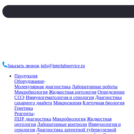
Заказать звонок
info@interlabservice.ru
Продукция
Оборудование
Молекулярная диагностика
Лабораторные роботы
Микробиология
Жидкостная цитология
Определение
СОЭ
Иммуногематология и серология
Диагностика
сахарного диабета
Микроскопия
Клеточная биология
Генетика
Реагенты
ПЦР диагностика
Микробиология
Жидкостная
цитология
Лабораторные контроли
Иммунология и
серология
Диагностика латентной туберкулезной