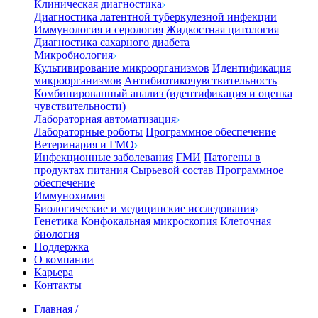
Клиническая диагностика
Диагностика латентной туберкулезной инфекции
Иммунология и серология
Жидкостная цитология
Диагностика сахарного диабета
Микробиология
Культивирование микроорганизмов
Идентификация
микроорганизмов
Антибиотикочувствительность
Комбинированный анализ (идентификация и оценка
чувствительности)
Лабораторная автоматизация
Лабораторные роботы
Программное обеспечение
Ветеринария и ГМО
Инфекционные заболевания
ГМИ
Патогены в
продуктах питания
Сырьевой состав
Программное
обеспечение
Иммунохимия
Биологические и медицинские исследования
Генетика
Конфокальная микроскопия
Клеточная
биология
Поддержка
О компании
Карьера
Контакты
Главная
/