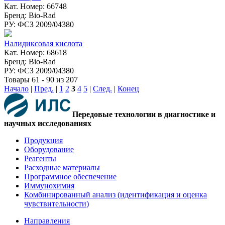
Кат. Номер: 66748
Бренд: Bio-Rad
РУ: ФСЗ 2009/04380
Налидиксовая кислота
Кат. Номер: 68618
Бренд: Bio-Rad
РУ: ФСЗ 2009/04380
Товары 61 - 90 из 207
Начало
|
Пред.
|
1
2
3
4
5
|
След.
|
Конец
Передовые технологии в диагностике и
научных исследованиях
Продукция
Оборудование
Реагенты
Расходные материалы
Программное обеспечение
Иммунохимия
Комбинированный анализ (идентификация и оценка
чувствительности)
Направления