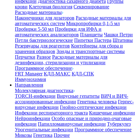
инфекции
Диагностика сахарного диабета
Группы
крови
Клеточная биология
Секвенирование
Расходные материалы
Наконечники для дозаторов
Расходные материалы для
автоматических систем
Микропробирки 0,1-5 мл
Пробирки 5-50 мл
Пробирки для ИФА и
автоматических анализаторов
Планшеты
Чашки Петри
Петли бактериологические
Пипетки Пастера
Штативы
Резервуары для реагентов
Контейнеры для сбора и
хранения образцов
Зонды и транспортные системы
Перчатки
Разное
Расходные материалы для
дезинфекции, стерилизации и утилизации
Программное обеспечение
FRT Manager
КДЛ-МАКС
КДЛ-СПК
Иммунохимия
Направления
Молекулярная диагностика
TORCH-инфекции
Вирусные гепатиты
ВИЧ и ВИЧ-
ассоциированные инфекции
Генетика человека
Герпес-
вирусные инфекции
Гнойно-септические инфекции
Инфекции респираторного тракта
Кишечные инфекции
Нейроинфекции
Особо опасные и природно-очаговые
инфекции
Папилломавирусные инфекции
Туберкулез
Урогенитальные инфекции
Программное обеспечение
Микозы
Генетика
Прочие