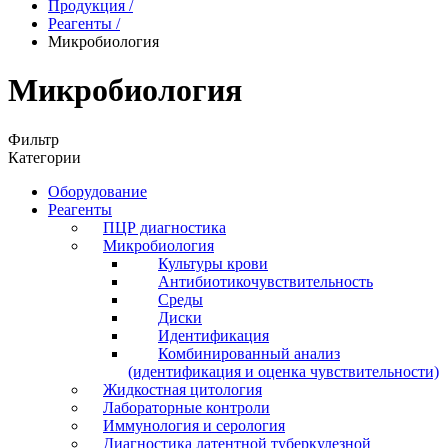
Продукция
/
Реагенты
/
Микробиология
Микробиология
Фильтр
Категории
Оборудование
Реагенты
ПЦР диагностика
Микробиология
Культуры крови
Антибиотикочувствительность
Среды
Диски
Идентификация
Комбинированный анализ
(идентификация и оценка чувствительности)
Жидкостная цитология
Лабораторные контроли
Иммунология и серология
Диагностика латентной туберкулезной