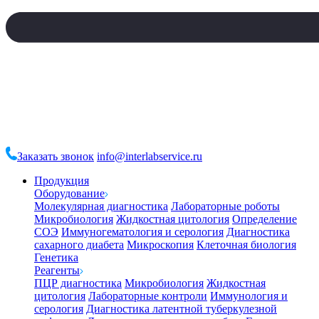
Заказать звонок
info@interlabservice.ru
Продукция
Оборудование
Молекулярная диагностика
Лабораторные роботы
Микробиология
Жидкостная цитология
Определение
СОЭ
Иммуногематология и серология
Диагностика
сахарного диабета
Микроскопия
Клеточная биология
Генетика
Реагенты
ПЦР диагностика
Микробиология
Жидкостная
цитология
Лабораторные контроли
Иммунология и
серология
Диагностика латентной туберкулезной