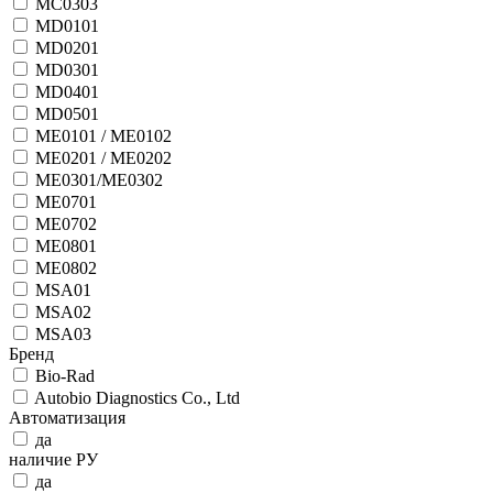
MC0303
MD0101
MD0201
MD0301
MD0401
MD0501
ME0101 / ME0102
ME0201 / ME0202
ME0301/ME0302
ME0701
ME0702
ME0801
ME0802
MSA01
MSA02
MSA03
Бренд
Bio-Rad
Autobio Diagnostics Co., Ltd
Автоматизация
да
наличие РУ
да