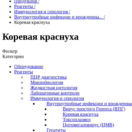
Продукция
/
Реагенты
/
Иммунология и серология
/
Внутриутробные инфекции и врожденны...
/
Коревая краснуха
Коревая краснуха
Фильтр
Категории
Оборудование
Реагенты
ПЦР диагностика
Микробиология
Жидкостная цитология
Лабораторные контроли
Иммунология и серология
Внутриутробные инфекции и врожденны
Вирус простого Герпеса (ВПГ)
Коревая краснуха
Токсоплазмоз
Цитомегаловирус (ЦМВ)
Гепатиты