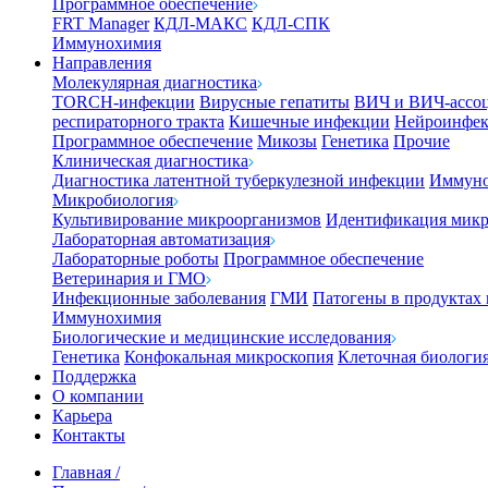
Программное обеспечение
FRT Manager
КДЛ-МАКС
КДЛ-СПК
Иммунохимия
Направления
Молекулярная диагностика
TORCH-инфекции
Вирусные гепатиты
ВИЧ и ВИЧ-ассо
респираторного тракта
Кишечные инфекции
Нейроинфе
Программное обеспечение
Микозы
Генетика
Прочие
Клиническая диагностика
Диагностика латентной туберкулезной инфекции
Иммуно
Микробиология
Культивирование микроорганизмов
Идентификация микр
Лабораторная автоматизация
Лабораторные роботы
Программное обеспечение
Ветеринария и ГМО
Инфекционные заболевания
ГМИ
Патогены в продуктах
Иммунохимия
Биологические и медицинские исследования
Генетика
Конфокальная микроскопия
Клеточная биологи
Поддержка
О компании
Карьера
Контакты
Главная
/