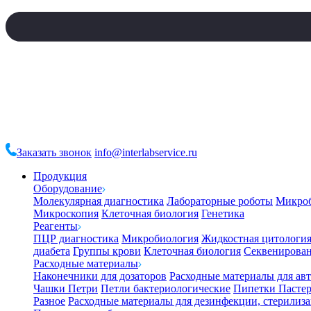
Заказать звонок
info@interlabservice.ru
Продукция
Оборудование
Молекулярная диагностика
Лабораторные роботы
Микро
Микроскопия
Клеточная биология
Генетика
Реагенты
ПЦР диагностика
Микробиология
Жидкостная цитологи
диабета
Группы крови
Клеточная биология
Секвенирова
Расходные материалы
Наконечники для дозаторов
Расходные материалы для ав
Чашки Петри
Петли бактериологические
Пипетки Пастер
Разное
Расходные материалы для дезинфекции, стерилиз