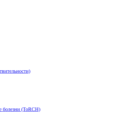
твительности)
е болезни (ToRCH)