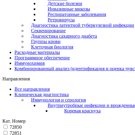
Детские болезни
Инвазивные микозы
Респираторные заболевания
Ретровирусы
Диагностика латентной туберкулезной инфекции
Секвенирование
Диагностика сахарного диабета
Группы крови
Клеточная биология
Расходные материалы
Программное обеспечение
Иммунохимия
Комбинированный анализ (идентификация и оценка чувс
Направления
Все направления
Клиническая диагностика
Иммунология и серология
Внутриутробные инфекции и врожденны
Коревая краснуха
Кат. Номер
72850
72851