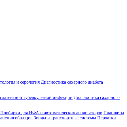
ология и серология
Диагностика сахарного диабета
 латентной туберкулезной инфекции
Диагностика сахарного
Пробирки для ИФА и автоматических анализаторов
Планшеты
ранения образцов
Зонды и транспортные системы
Перчатки