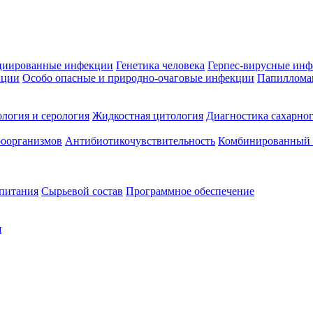
циированные инфекции
Генетика человека
Герпес-вирусные ин
кции
Особо опасные и природно-очаговые инфекции
Папиллома
логия и серология
Жидкостная цитология
Диагностика сахарног
оорганизмов
Антибиотикочувствительность
Комбинированный а
 питания
Сырьевой состав
Программное обеспечение
я