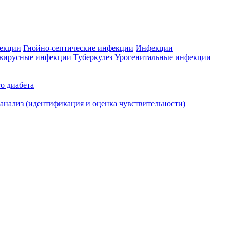
фекции
Гнойно-септические инфекции
Инфекции
вирусные инфекции
Туберкулез
Урогенитальные инфекции
о диабета
нализ (идентификация и оценка чувствительности)