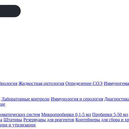
биология
Жидкостная цитология
Определение СОЭ
Иммуногемат
я
Лабораторные контроли
Иммунология и серология
Диагностика
ние
томатических систем
Микропробирки 0,1-5 мл
Пробирки 5-50 мл
а
Штативы
Резервуары для реагентов
Контейнеры для сбора и х
ации и утилизации