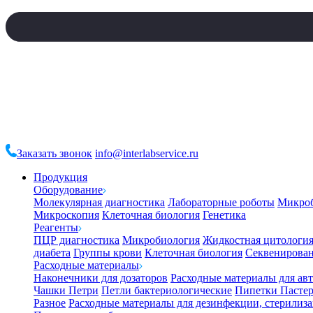
Заказать звонок
info@interlabservice.ru
Продукция
Оборудование
Молекулярная диагностика
Лабораторные роботы
Микро
Микроскопия
Клеточная биология
Генетика
Реагенты
ПЦР диагностика
Микробиология
Жидкостная цитологи
диабета
Группы крови
Клеточная биология
Секвенирова
Расходные материалы
Наконечники для дозаторов
Расходные материалы для ав
Чашки Петри
Петли бактериологические
Пипетки Пастер
Разное
Расходные материалы для дезинфекции, стерилиз