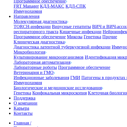
Программное обеспечение
FRT Manager
КДЛ-МАКС
КДЛ-СПК
Иммунохимия
Направления
Молекулярная диагностика
TORCH-инфекции
Вирусные гепатиты
ВИЧ и ВИЧ-ассо
респираторного тракта
Кишечные инфекции
Нейроинфе
Программное обеспечение
Микозы
Генетика
Прочие
Клиническая диагностика
Диагностика латентной туберкулезной инфекции
Иммуно
Микробиология
Культивирование микроорганизмов
Идентификация микр
Лабораторная автоматизация
Лабораторные роботы
Программное обеспечение
Ветеринария и ГМО
Инфекционные заболевания
ГМИ
Патогены в продуктах
Иммунохимия
Биологические и медицинские исследования
Генетика
Конфокальная микроскопия
Клеточная биологи
Поддержка
О компании
Карьера
Контакты
Главная
/