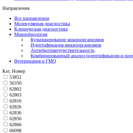
Направления
Все направления
Молекулярная диагностика
Клиническая диагностика
Микробиология
Культивирование микроорганизмов
Идентификация микроорганизмов
Антибиотикочувствительность
Комбинированный анализ (идентификация и оцен
Ветеринария и ГМО
Кат. Номер
53852
56350
62802
62803
62816
62826
62836
62856
62866
66098