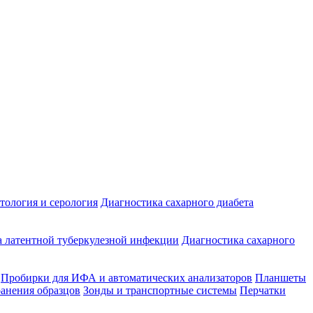
ология и серология
Диагностика сахарного диабета
 латентной туберкулезной инфекции
Диагностика сахарного
Пробирки для ИФА и автоматических анализаторов
Планшеты
ранения образцов
Зонды и транспортные системы
Перчатки