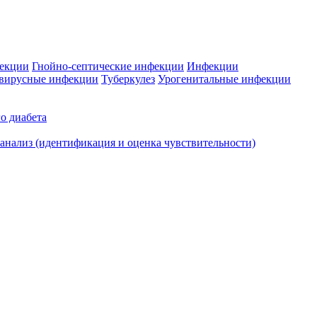
фекции
Гнойно-септические инфекции
Инфекции
вирусные инфекции
Туберкулез
Урогенитальные инфекции
о диабета
нализ (идентификация и оценка чувствительности)