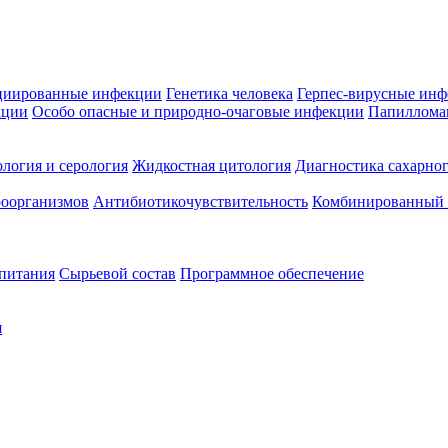
циированные инфекции
Генетика человека
Герпес-вирусные ин
кции
Особо опасные и природно-очаговые инфекции
Папиллома
логия и серология
Жидкостная цитология
Диагностика сахарног
оорганизмов
Антибиотикочувствительность
Комбинированный а
 питания
Сырьевой состав
Программное обеспечение
я