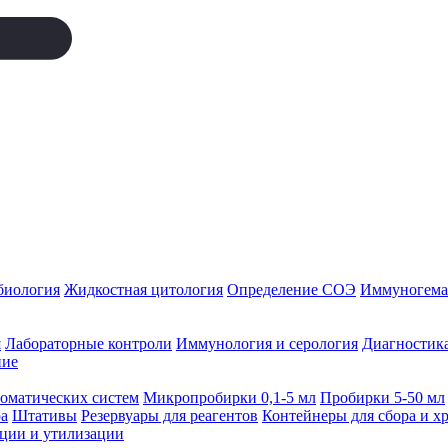
биология
Жидкостная цитология
Определение СОЭ
Иммуногемат
я
Лабораторные контроли
Иммунология и серология
Диагностика
ние
томатических систем
Микропробирки 0,1-5 мл
Пробирки 5-50 мл
а
Штативы
Резервуары для реагентов
Контейнеры для сбора и х
ации и утилизации